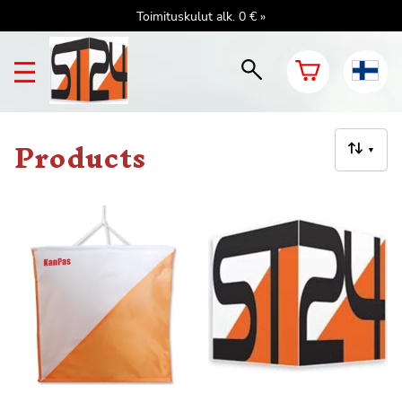
Toimituskulut alk. 0 € »
Products
▼