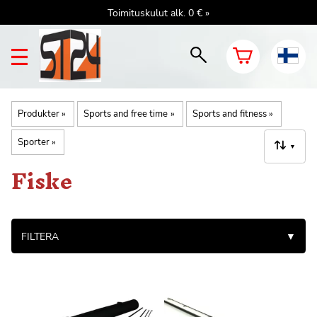
Toimituskulut alk. 0 € »
Produkter
‪»
Sports and free time
‪»
Sports and fitness
‪»
Sporter
‪»
▼
Fiske
FILTERA
▼