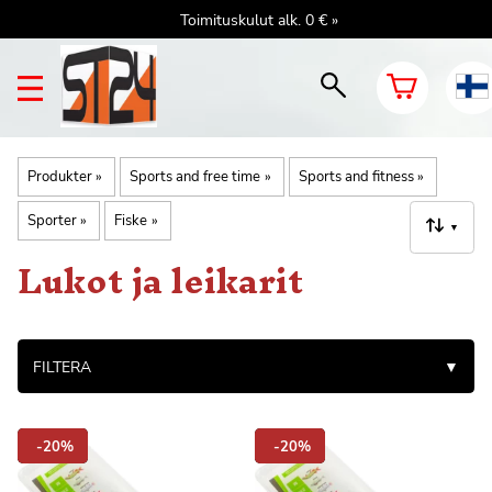
Toimituskulut alk. 0 € »
Produkter
‪»
Sports and free time
‪»
Sports and fitness
‪»
Sporter
‪»
Fiske
‪»
▼
Lukot ja leikarit
FILTERA
▼
-20%
-20%