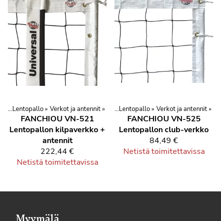
a
lit
‪»
‪»
Urheilu ja kuntoilu
Lentopallo
‪»
Verkot ja antennit
‪»
Lajit
‪»
Pallopelit
‪»
‪»
Lentopallo
‪»
Verkot ja antennit
‪»
FANCHIOU VN-521
FANCHIOU VN-525
Lentopallon kilpaverkko +
Lentopallon club-verkko
antennit
84,49 €
222,44 €
Netistä toimitettavissa
Netistä toimitettavissa
Myymälä