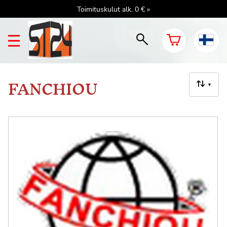
Toimituskulut alk. 0 € »
FANCHIOU
▼