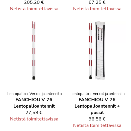
205,20 €
67,25 €
Netistä toimitettavissa
Netistä toimitettavissa
a
lit
‪»
‪»
Urheilu ja kuntoilu
Lentopallo
‪»
Verkot ja antennit
‪»
Lajit
‪»
Pallopelit
‪»
‪»
Lentopallo
‪»
Verkot ja antennit
‪»
FANCHIOU V-76
FANCHIOU V-76
Lentopalloantennit
Lentopalloantennit +
27,59 €
pussit
Netistä toimitettavissa
96,56 €
Netistä toimitettavissa