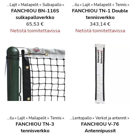
oilu
et
‪»
Urheilu ja vapaa-aika
‪»
Lajit
‪»
Mailapelit
‪»
Sulkapallo
‪»
‪»
Urheilu ja kuntoilu
‪»
Lajit
‪»
Mailapelit
‪»
Tennis
‪»
FANCHIOU BN-116S
FANCHIOU TN-1 Double
sulkapalloverkko
tennisverkko
65,53 €
343,14 €
Netistä toimitettavissa
Netistä toimitettavissa
a
‪»
Urheilu ja kuntoilu
Urheilu ja kuntoilu
‪»
Lajit
‪»
Mailapelit
‪»
Lajit
‪»
‪»
Tennis
Pallopelit
‪»
‪»
Lentopallo
‪»
Verkot ja antennit
‪»
FANCHIOU TN-3
FANCHIOU V-76
tennisverkko
Antennipussit