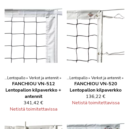
a
lit
‪»
‪»
Urheilu ja kuntoilu
Lentopallo
‪»
Verkot ja antennit
‪»
Lajit
‪»
Pallopelit
‪»
‪»
Lentopallo
‪»
Verkot ja antennit
‪»
FANCHIOU VN-512
FANCHIOU VN-520
Lentopallon kilpaverkko +
Lentopallon kilpaverkko
antennit
136,22 €
341,42 €
Netistä toimitettavissa
Netistä toimitettavissa