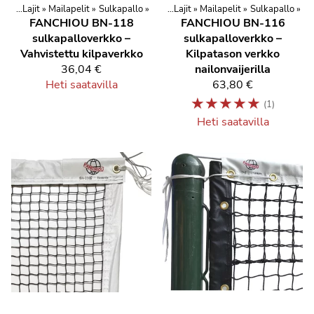
oilu
Urheilu ja vapaa-aika
‪»
Lajit
‪»
Mailapelit
‪»
Urheilu ja kuntoilu
‪»
Sulkapallo
‪»
‪»
Lajit
‪»
Mailapelit
‪»
Sulkapallo
‪»
FANCHIOU BN-118
FANCHIOU BN-116
sulkapalloverkko –
sulkapalloverkko –
Vahvistettu kilpaverkko
Kilpatason verkko
36,04 €
nailonvaijerilla
Heti saatavilla
63,80 €
☆
☆
☆
☆
☆
(1)
Heti saatavilla