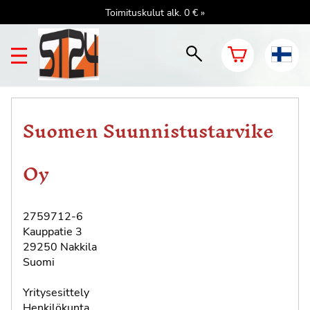
Toimituskulut alk. 0 € »
Suomen Suunnistustarvike
Oy
2759712-6
Kauppatie 3
29250 Nakkila
Suomi
Yritysesittely
Henkilökunta