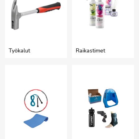
Työkalut
Raikastimet