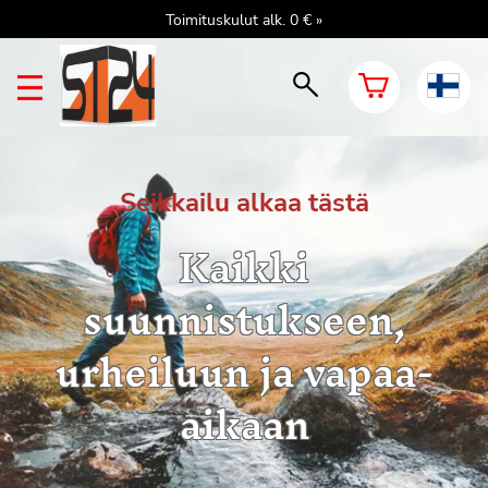
Toimituskulut alk. 0 € »
Seikkailu alkaa tästä
Kaikki
suunnistukseen,
urheiluun ja vapaa-
aikaan