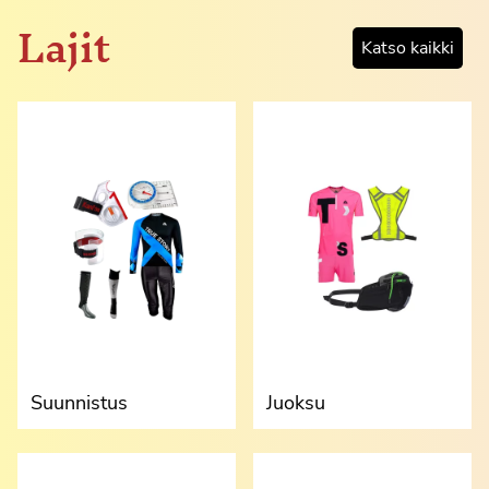
Lajit
Katso kaikki
Suunnistus
Juoksu