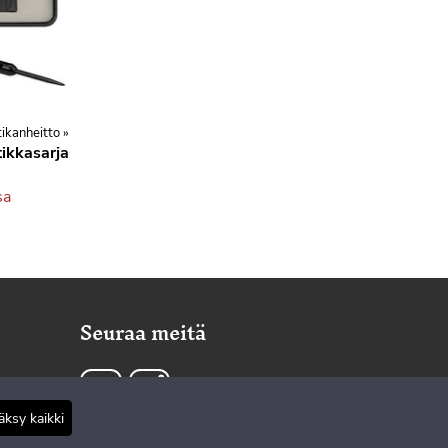
tikanheitto
‪»
ikkasarja
sa
Seuraa meitä
ksy kaikki