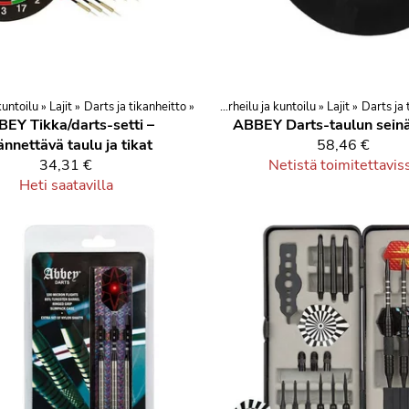
 kuntoilu
Tuotteet
‪»
Lajit
‪»
Darts ja tikanheitto
‪»
Urheilu ja vapaa-aika
‪»
‪»
Urheilu ja kuntoilu
Tuotteet
‪»
Lajit
‪»
Darts ja 
‪»
Urheil
EY Tikka/darts-setti –
ABBEY Darts-taulun sein
nnettävä taulu ja tikat
58,46 €
34,31 €
Netistä toimitettavis
Heti saatavilla