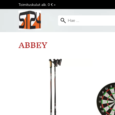
Toimituskulut alk. 0 € »
ABBEY