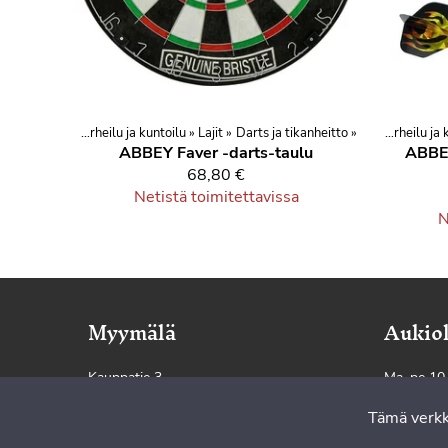
a vapaa-aika
‪»
Urheilu ja kuntoilu
Tuotteet
‪»
Lajit
‪»
Darts ja tikanheitto
‪»
Urheilu ja vapaa-aika
‪»
‪»
Urheilu ja
ABBEY Faver -darts-taulu
ABBEY
68,80 €
Netistä toimitettavissa
N
Myymälä
Aukiol
Kauppatie 3
Ma–pe 10
29250 Nakkila
Tämä verkk