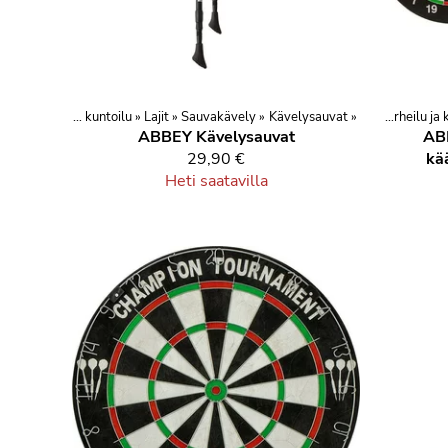
ika
‪»
Urheilu ja kuntoilu
‪»
Lajit
‪»
Sauvakävely
Tuotteet
‪»
Urheilu ja vapaa-aika
‪»
Kävelysauvat
‪»
‪»
Urheilu ja
ABBEY Kävelysauvat
ABB
29,90 €
kää
Heti saatavilla