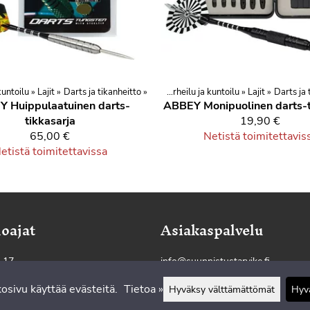
 kuntoilu
Tuotteet
‪»
Lajit
‪»
Darts ja tikanheitto
‪»
Urheilu ja vapaa-aika
‪»
‪»
Urheilu ja kuntoilu
‪»
Lajit
‪»
Darts ja 
 Huippulaatuinen darts-
ABBEY Monipuolinen darts-t
tikkasarja
19,90 €
65,00 €
Netistä toimitettavis
etistä toimitettavissa
oajat
Asiakaspalvelu
–17
info@suunnistustarvike.fi
osivu käyttää evästeitä.
Tietoa »
050 300 0099
Hyväksy välttämättömät
Hyvä