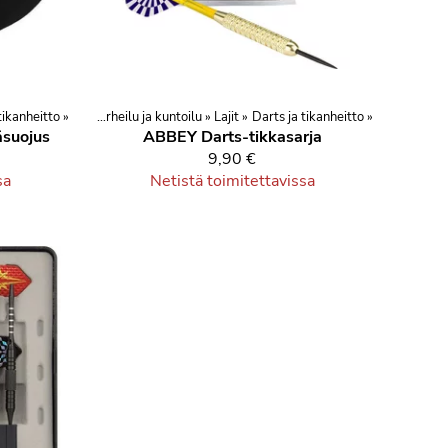
tikanheitto
u ja vapaa-aika
‪»
‪»
Urheilu ja kuntoilu
‪»
Lajit
‪»
Darts ja tikanheitto
‪»
äsuojus
ABBEY Darts-tikkasarja
9,90 €
sa
Netistä toimitettavissa