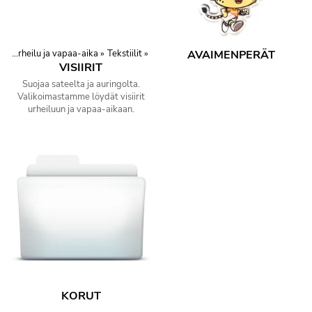
t
‪»
Urheilu ja vapaa-aika
‪»
Tekstiilit
‪»
AVAIMENPERÄT
VISIIRIT
Suojaa sateelta ja auringolta.
Valikoimastamme löydät visiirit
urheiluun ja vapaa-aikaan.
KORUT