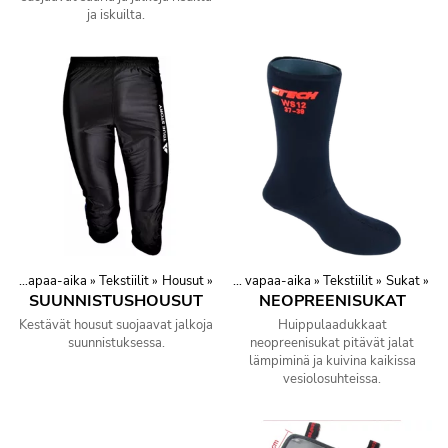
ja iskuilta.
Urheilu ja vapaa-aika
‪»
Tekstiilit
Tuotteet
‪»
Housut
‪»
‪»
Urheilu ja vapaa-aika
‪»
Tekstiilit
‪»
Sukat
‪»
SUUNNISTUSHOUSUT
NEOPREENISUKAT
Kestävät housut suojaavat jalkoja
Huippulaadukkaat
suunnistuksessa.
neopreenisukat pitävät jalat
lämpiminä ja kuivina kaikissa
vesiolosuhteissa.