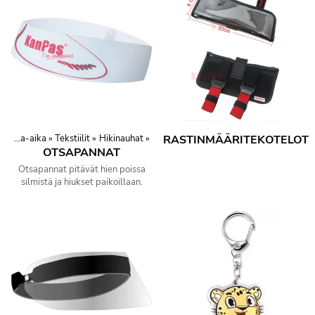
Urheilu ja vapaa-aika
‪»
Tekstiilit
‪»
Hikinauhat
‪»
RASTINMÄÄRITEKOTELOT
OTSAPANNAT
Otsapannat pitävät hien poissa
silmistä ja hiukset paikoillaan.