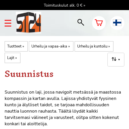
Toimituskulut alk. 0 € »
Tuotteet
‪»
Urheilu ja vapaa-aika
‪»
Urheilu ja kuntoilu
‪»
Lajit
‪»
▼
Suunnistus
Suunnistus on laji, jossa navigoit metsässä ja maastossa
kompassin ja kartan avulla. Lajissa yhdistyvät fyysinen
kunto ja älylliset taidot, se tarjoaa mahdollisuuden
nauttia luonnon rauhasta. Täältä löydät kaikki
tarvitsemasi välineet ja varusteet, olitpa sitten kokenut
konkari tai aloittelija.