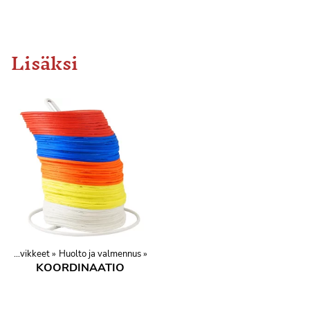
Lisäksi
Varusteet ja tarvikkeet
‪»
Huolto ja valmennus
‪»
KOORDINAATIO