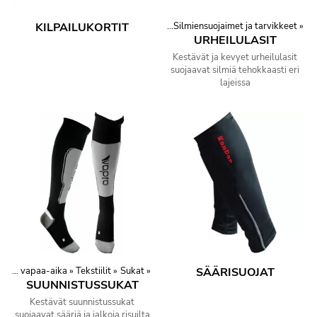
KILPAILUKORTIT
Tuotteet
‪»
Suojaimet
‪»
Silmiensuojaimet ja tarvikkeet
‪»
URHEILULASIT
Kestävät ja kevyet urheilulasit
suojaavat silmiä tehokkaasti eri
lajeissa
Urheilu ja vapaa-aika
‪»
Tekstiilit
‪»
Sukat
‪»
SÄÄRISUOJAT
SUUNNISTUSSUKAT
Kestävät suunnistussukat
suojaavat sääriä ja jalkoja risuilta