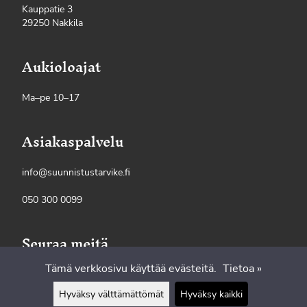
Kauppatie 3
29250 Nakkila
Aukioloajat
Ma–pe 10–17
Asiakaspalvelu
info@suunnistustarvike.fi
050 300 0099
Seuraa meitä
Tämä verkkosivu käyttää evästeitä.
Tietoa »
Hyväksy välttämättömät
Hyväksy kaikki