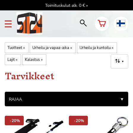
Toimituskulut alk. 0 € »
Tuotteet
‪»
Urheilu ja vapaa-aika
‪»
Urheilu ja kuntoilu
‪»
Lajit
‪»
Kalastus
‪»
▼
Tarvikkeet
RAJAA
▼
-20%
-20%