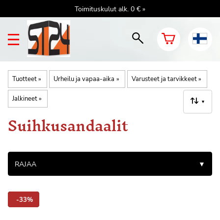
Toimituskulut alk. 0 € »
Tuotteet
‪»
Urheilu ja vapaa-aika
‪»
Varusteet ja tarvikkeet
‪»
Jalkineet
‪»
▼
Suihkusandaalit
RAJAA
▼
-33%