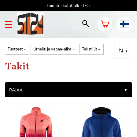
Toimituskulut alk. 0 € »
Tuotteet
‪»
Urheilu ja vapaa-aika
‪»
Tekstiilit
‪»
▼
Takit
RAJAA
▼