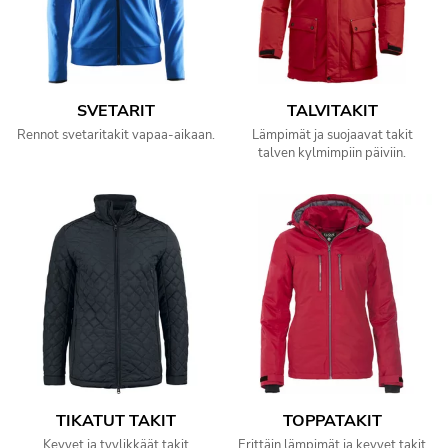
SVETARIT
TALVITAKIT
Rennot svetaritakit vapaa-aikaan.
Lämpimät ja suojaavat takit
talven kylmimpiin päiviin.
TIKATUT TAKIT
TOPPATAKIT
Kevyet ja tyylikkäät takit
Erittäin lämpimät ja kevyet takit