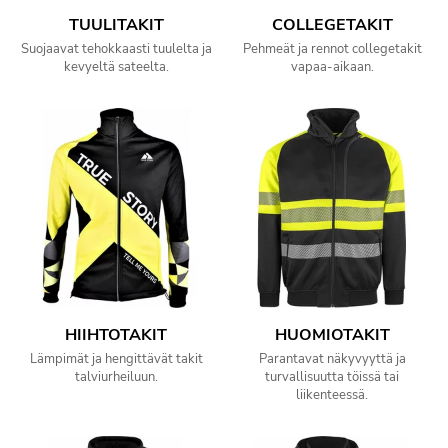
TUULITAKIT
COLLEGETAKIT
Suojaavat tehokkaasti tuulelta ja
Pehmeät ja rennot collegetakit
kevyeltä sateelta.
vapaa-aikaan.
HIIHTOTAKIT
HUOMIOTAKIT
Lämpimät ja hengittävät takit
Parantavat näkyvyyttä ja
talviurheiluun.
turvallisuutta töissä tai
liikenteessä.