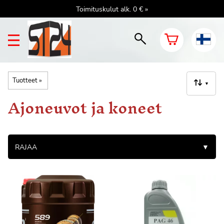
Toimituskulut alk. 0 € »
Tuotteet
‪»
▼
Ajoneuvot ja koneet
RAJAA
▼