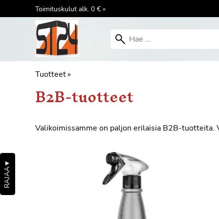
Toimituskulut alk. 0 € »
Tuotteet
‪»
B2B-tuotteet
Valikoimissamme on paljon erilaisia B2B-tuotteita. Va
▼
RAJAA