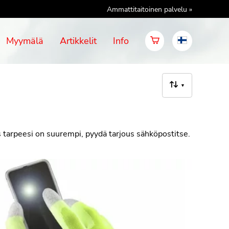
Ammattitaitoinen palvelu »
Myymälä
Artikkelit
Info
▼
os tarpeesi on suurempi, pyydä tarjous sähköpostitse.