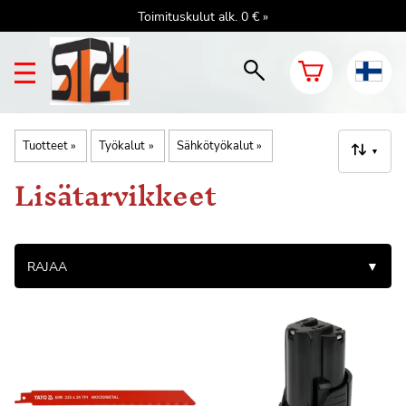
Toimituskulut alk. 0 € »
Tuotteet
‪»
Työkalut
‪»
Sähkötyökalut
‪»
▼
Lisätarvikkeet
RAJAA
▼