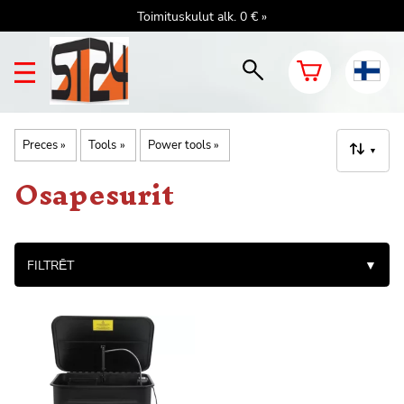
Toimituskulut alk. 0 € »
Preces
‪»
Tools
‪»
Power tools
‪»
▼
Osapesurit
FILTRĒT
▼