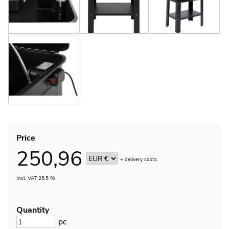
Price
250,96
+
delivery costs
Incl. VAT 25.5 %
Quantity
pc