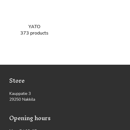
YATO
373 products
Store
Kauppatie 3
29250 Nakkila
Opening hours