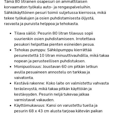
Tämä 80 litrainen osapesuri on ammattilaisen
korvaamaton työkalu auto- ja rengaspalveluihin.
Sähkökäyttöinen pesuri toimii suljetussa kierrossa, mikä
tekee työkalujen ja osien puhdistamisesta öljystä,
rasvasta ja puruista helppoa ja tehokasta.
Tilava säiliö: Pesurin 80 litran tilavuus sopii
suurienkin osien puhdistamiseen. Irrotettava
pesukori helpottaa pienten esineiden pesua.
Tehokas pumppu: Sähköpumppu kierrättää
pesunestettä 10 litran minuuttivauhdilla, mikä takaa
nopean ja perusteellisen puhdistuksen.
Monipuolisuus: Joustavan 60 cm pitkän letkun
avulla pesuaineen annostelu on tarkkaa ja
vaivatonta.
Kestävä rakenne: Koko laite on valmistettu vahvasta
teräslevystä, mikä takaa pitkän käyttöiän ja
kestävyyden. Pesurin neljä tukevaa jalkaa
varmistavat vakauden.
Käyttömukavuus: Kansi on varustettu tuella ja
pesurin 68 x 43 cm alusta tarjoaa kätevän paikan