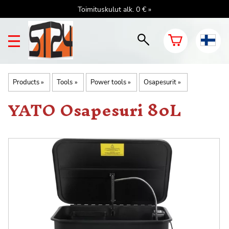
Toimituskulut alk. 0 € »
Products
‪»
Tools
‪»
Power tools
‪»
Osapesurit
‪»
YATO
Osapesuri 80L