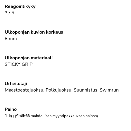
Reagointikyky
3 / 5
Ulkopohjan kuvion korkeus
8 mm
Ulkopohjan materiaali
STICKY GRIP
Urheilulaji
Maastoestejuoksu
,
Polkujuoksu
,
Suunnistus
,
Swimrun
Paino
1
kg
(Sisältää mahdollisen myyntipakkauksen painon)