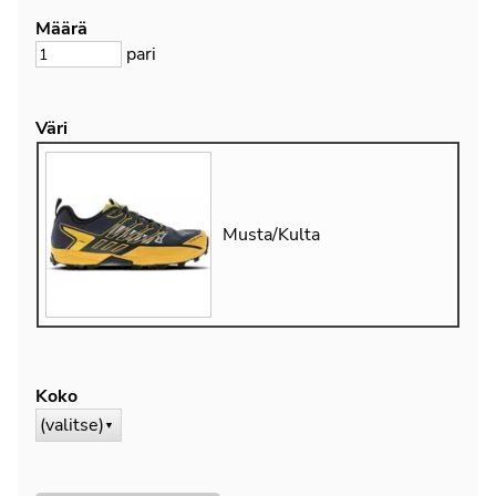
Määrä
pari
Väri
Musta/Kulta
Koko
(valitse)
▼