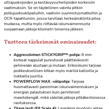
ultrajuoksijoiden ja kestävyysurheilijoiden korkeisiin
vaatimuksiin. Se on täydellinen valinta pitkiin
polkujuoksukilpailuihin, vaativiin suunnistusmatkoihin ja
OCR-tapahtumiin, joissa tarvitaan herkeämätöntä pitoa
mudassa, mutta myös riittävää iskunvaimennusta
suojaamaan jalkoja kilometri toisensa jälkeen.
Tuotteen tärkeimmät ominaisuudet:
Aggressiivinen STICKYGRIP™-pohja:
8 mm
korkeat nappulat pureutuvat päättäväisesti
pehmeään alustaan ja mutaan. Erikoiskumi tarjoaa
poikkeuksellisen kitkan myös märillä kallioilla ja
liukkailla juurilla.
POWERFLOW MAX -välipohja:
Tarjoaa
huomattavasti paremman iskunvaimennuksen ja
energian palautuksen kuin perinteiset
maastokengät, mikä säästää jalkoja pitkäkestoisessa
rasituksessa.
Tilava lesti (Fit Scale 4):
Leveämpi muotoilu antaa