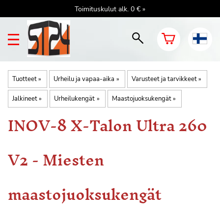
Toimituskulut alk. 0 € »
Tuotteet
‪»
Urheilu ja vapaa-aika
‪»
Varusteet ja tarvikkeet
‪»
Jalkineet
‪»
Urheilukengät
‪»
Maastojuoksukengät
‪»
INOV-8
X-Talon Ultra 260
V2 - Miesten
maastojuoksukengät