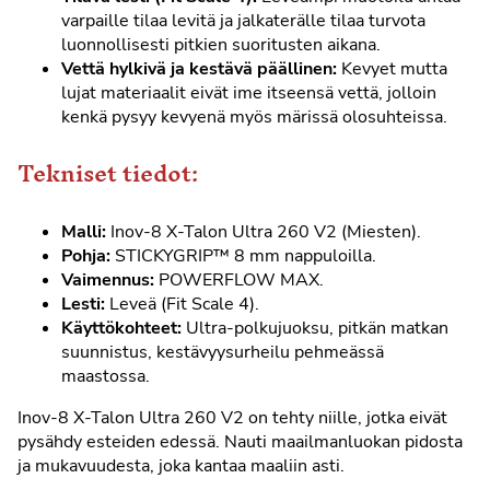
varpaille tilaa levitä ja jalkaterälle tilaa turvota
luonnollisesti pitkien suoritusten aikana.
Vettä hylkivä ja kestävä päällinen:
Kevyet mutta
lujat materiaalit eivät ime itseensä vettä, jolloin
kenkä pysyy kevyenä myös märissä olosuhteissa.
Tekniset tiedot:
Malli:
Inov-8 X-Talon Ultra 260 V2 (Miesten).
Pohja:
STICKYGRIP™ 8 mm nappuloilla.
Vaimennus:
POWERFLOW MAX.
Lesti:
Leveä (Fit Scale 4).
Käyttökohteet:
Ultra-polkujuoksu, pitkän matkan
suunnistus, kestävyysurheilu pehmeässä
maastossa.
Inov-8 X-Talon Ultra 260 V2 on tehty niille, jotka eivät
pysähdy esteiden edessä. Nauti maailmanluokan pidosta
ja mukavuudesta, joka kantaa maaliin asti.