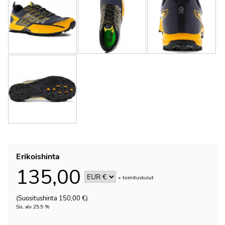
Erikoishinta
135,00
+
toimituskulut
(Suositushinta 150,00 €)
Sis. alv 25.5 %