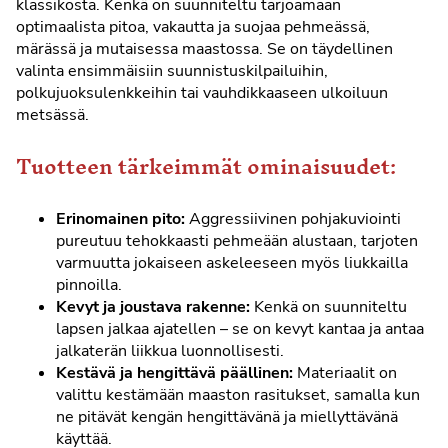
klassikosta. Kenkä on suunniteltu tarjoamaan
optimaalista pitoa, vakautta ja suojaa pehmeässä,
märässä ja mutaisessa maastossa. Se on täydellinen
valinta ensimmäisiin suunnistuskilpailuihin,
polkujuoksulenkkeihin tai vauhdikkaaseen ulkoiluun
metsässä.
Tuotteen tärkeimmät ominaisuudet:
Erinomainen pito:
Aggressiivinen pohjakuviointi
pureutuu tehokkaasti pehmeään alustaan, tarjoten
varmuutta jokaiseen askeleeseen myös liukkailla
pinnoilla.
Kevyt ja joustava rakenne:
Kenkä on suunniteltu
lapsen jalkaa ajatellen – se on kevyt kantaa ja antaa
jalkaterän liikkua luonnollisesti.
Kestävä ja hengittävä päällinen:
Materiaalit on
valittu kestämään maaston rasitukset, samalla kun
ne pitävät kengän hengittävänä ja miellyttävänä
käyttää.