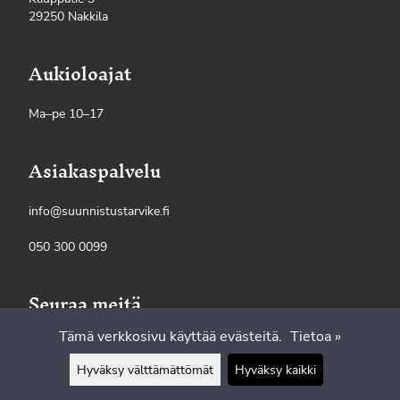
29250 Nakkila
Aukioloajat
Ma–pe 10–17
Asiakaspalvelu
info@suunnistustarvike.fi
050 300 0099
Seuraa meitä
Tämä verkkosivu käyttää evästeitä.
Tietoa »
Hyväksy välttämättömät
Hyväksy kaikki