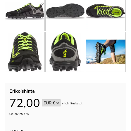
Erikoishinta
72,00
+
toimituskulut
Sis. alv 25.5 %