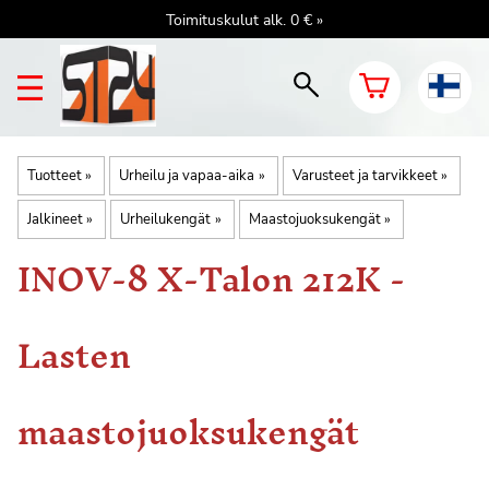
Toimituskulut alk. 0 € »
Tuotteet
‪»
Urheilu ja vapaa-aika
‪»
Varusteet ja tarvikkeet
‪»
Jalkineet
‪»
Urheilukengät
‪»
Maastojuoksukengät
‪»
INOV-8
X-Talon 212K -
Lasten
maastojuoksukengät