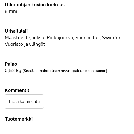
Ulkopohjan kuvion korkeus
8 mm
Urheilulaji
Maastoestejuoksu
,
Polkujuoksu
,
Suunnistus
,
Swimrun
,
Vuoristo ja ylängöt
Paino
0,52
kg
(Sisältää mahdollisen myyntipakkauksen painon)
Kommentit
Lisää kommentti
Tuotemerkki