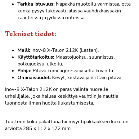
Tarkka istuvuus:
Napakka muotoilu varmistaa, että
kenkä pysyy tukevasti jalassa vauhdikkaissakin
käänteissä ja jyrkissä rinteissä.
Tekniset tiedot:
Malli:
Inov-8 X-Talon 212K (Lasten).
Käyttötarkoitus:
Maastojuoksu, suunnistus,
polkujuoksu, ulkoilu.
Pohja:
Pitävä kumi aggressiivisella kuviolla.
Ominaisuudet:
Kevyt, kestävä ja erittäin pitävä.
Inov-8 X-Talon 212K on paras valinta nuorelle
urheilijalle, joka haluaa keskittyä vauhtiin ja nauttia
luonnosta ilman huolta liukastumisesta.
Tuotteen koko pakattuna tai myyntipakkauksen koko on
arviolta 285 x 112 x 172 mm.