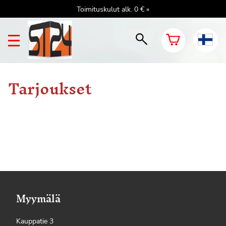
Toimituskulut alk. 0 € »
Tarjoukset
Myymälä
Kauppatie 3