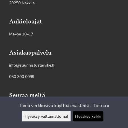
29250 Nakkila
Aukioloajat
Ma–pe 10–17
Asiakaspalvelu
info@suunnistustarvike.fi
050 300 0099
Seuraa meitä
Tämä verkkosivu käyttää evästeitä.
Tietoa »
Hyväksy välttämättömät
Hyväksy kaikki