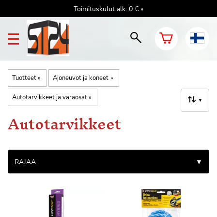
Toimituskulut alk. 0 € »
Tuotteet
‪»
Ajoneuvot ja koneet
‪»
Autotarvikkeet ja varaosat
‪»
▼
Autotarvikkeet
RAJAA
▼