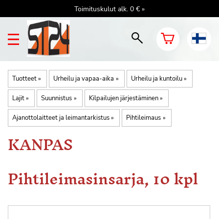
Toimituskulut alk. 0 € »
Tuotteet
‪»
Urheilu ja vapaa-aika
‪»
Urheilu ja kuntoilu
‪»
Lajit
‪»
Suunnistus
‪»
Kilpailujen järjestäminen
‪»
Ajanottolaitteet ja leimantarkistus
‪»
Pihtileimaus
‪»
KANPAS
Pihtileimasinsarja, 10 kpl