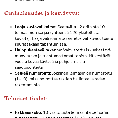
Ominaisuudet ja kestävyys:
Laaja kuviovalikoima:
Saatavilla 12 erilaista 10
leimasimen sarjaa (yhteensä 120 yksilöllistä
kuviota). Laaja valikoima takaa, etteivät kuviot toistu
suurissakaan tapahtumissa.
Huippukestävä rakenne:
Vahvistettu iskunkestävä
muovirunko ja ruostumattomat teräspiikit kestävät
vuosia kovaa käyttöä ja pohjoismaisia
sääolosuhteita.
Selkeä numerointi:
Jokainen leimasin on numeroitu
(1–10), mikä helpottaa rastien hallintaa ja radan
rakentamista.
Tekniset tiedot:
Pakkauskoko:
10 yksilöllistä leimasinta per sarja.