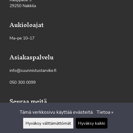
29250 Nakkila
Aukioloajat
Ma–pe 10–17
Asiakaspalvelu
info@suunnistustarvike.fi
050 300 0099
Seuraa meitä
Tämä verkkosivu käyttää evästeitä.
Tietoa »
Hyväksy välttämättömät
Hyväksy kaikki