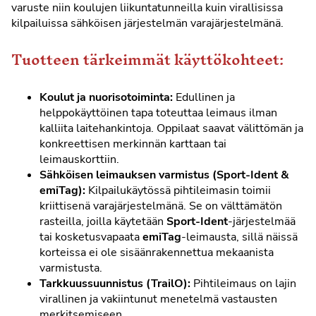
varuste niin koulujen liikuntatunneilla kuin virallisissa
kilpailuissa sähköisen järjestelmän varajärjestelmänä.
Tuotteen tärkeimmät käyttökohteet:
Koulut ja nuorisotoiminta:
Edullinen ja
helppokäyttöinen tapa toteuttaa leimaus ilman
kalliita laitehankintoja. Oppilaat saavat välittömän ja
konkreettisen merkinnän karttaan tai
leimauskorttiin.
Sähköisen leimauksen varmistus (Sport-Ident &
emiTag):
Kilpailukäytössä pihtileimasin toimii
kriittisenä varajärjestelmänä. Se on välttämätön
rasteilla, joilla käytetään
Sport-Ident
-järjestelmää
tai kosketusvapaata
emiTag
-leimausta, sillä näissä
korteissa ei ole sisäänrakennettua mekaanista
varmistusta.
Tarkkuussuunnistus (TrailO):
Pihtileimaus on lajin
virallinen ja vakiintunut menetelmä vastausten
merkitsemiseen.