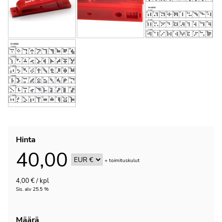
Hinta
40,00
+
toimituskulut
4,00 € / kpl
Sis. alv 25.5 %
Määrä