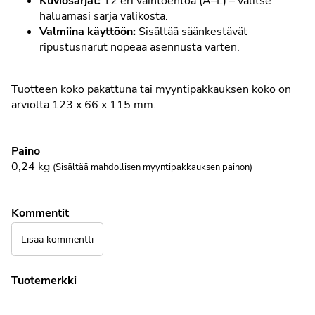
Kuviosarjat:
12 eri vaihtoehtoa (A–L) – valitse
haluamasi sarja valikosta.
Valmiina käyttöön:
Sisältää säänkestävät
ripustusnarut nopeaa asennusta varten.
Tuotteen koko pakattuna tai myyntipakkauksen koko on
arviolta 123 x 66 x 115 mm.
Paino
0,24
kg
(Sisältää mahdollisen myyntipakkauksen painon)
Kommentit
Lisää kommentti
Tuotemerkki