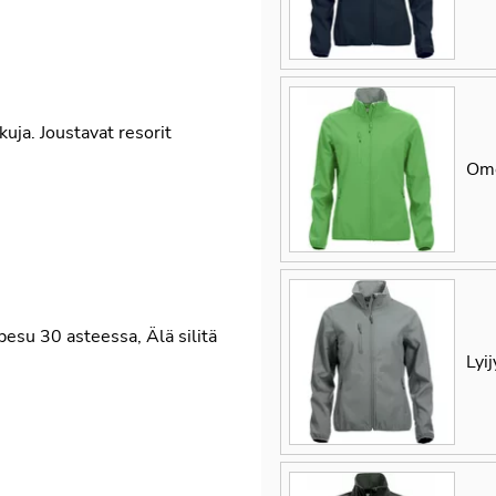
kuja. Joustavat resorit
Ome
pesu 30 asteessa
,
Älä silitä
Lyij