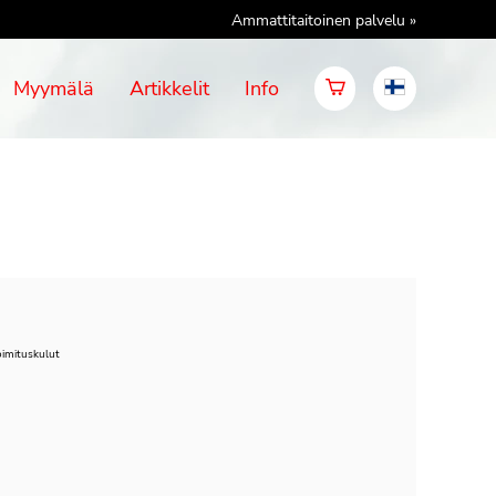
Ammattitaitoinen palvelu »
Myymälä
Artikkelit
Info
oimituskulut