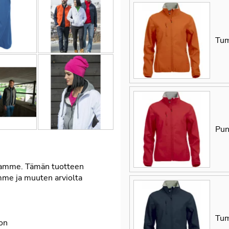
Tum
Pun
samme. Tämän tuotteen
amme ja muuten arviolta
Tum
oon