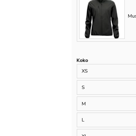
Mus
Koko
XS
S
M
L