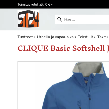
Toimituskulut alk. 0 € »
Tuotteet
‪»
Urheilu ja vapaa-aika
‪»
Tekstiilit
‪»
Takit
‪»
CLIQUE
Basic Softshell