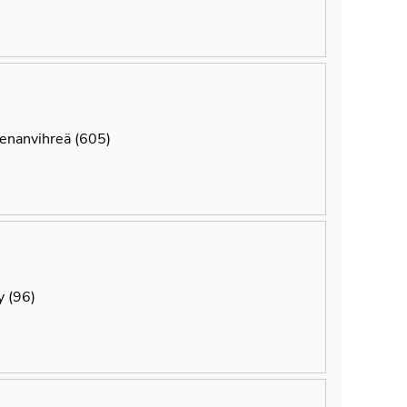
nanvihreä (605)
y (96)