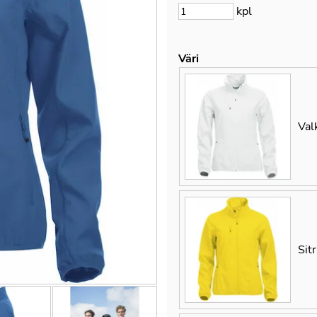
kpl
Väri
Val
Sit