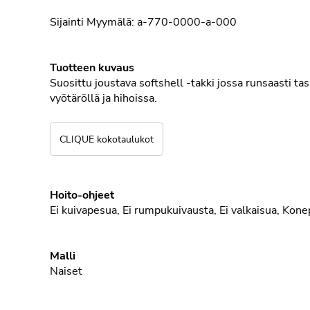
Sijainti
Myymälä
: a-770-0000-a-000
Tuotteen kuvaus
Suosittu joustava softshell -takki jossa runsaasti tas
vyötäröllä ja hihoissa.
CLIQUE kokotaulukot
Hoito-ohjeet
Ei kuivapesua
,
Ei rumpukuivausta
,
Ei valkaisua
,
Kone
Malli
Naiset