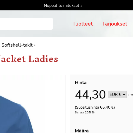
Nopeat toimitukset »
Tuotteet
Tarjoukset
Softshell-takit
‪»
 Jacket Ladies
Hinta
44,30
+
t
(Suositushinta 66,40 €)
Sis. alv 25.5 %
Määrä