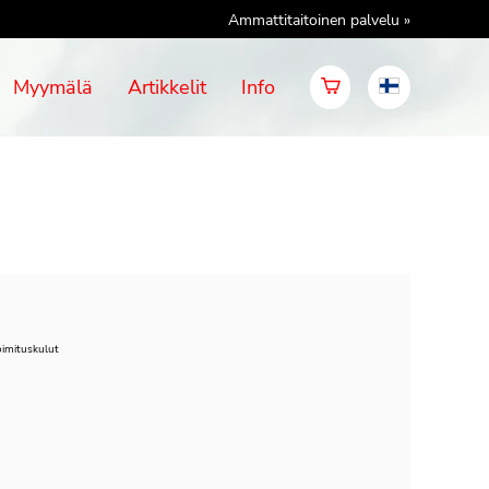
Ammattitaitoinen palvelu »
Myymälä
Artikkelit
Info
oimituskulut