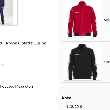
Kir
026.
Arvion luotettavuus on
Mus
oon
kovuori. Pitää olon
Koko
122/128