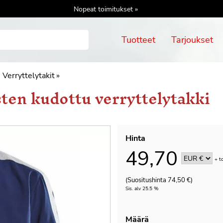
Nopeat toimitukset »
Tuotteet
Tarjoukset
Verryttelytakit
‪»
ten kudottu verryttelytakki
Hinta
49,70
+
t
(Suositushinta 74,50 €)
Sis. alv 25.5 %
Määrä