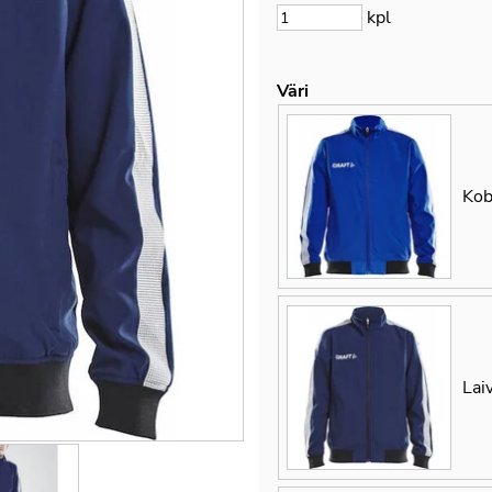
kpl
Väri
Kob
Lai