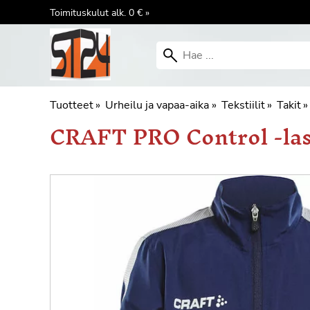
Toimituskulut alk. 0 € »
Tuotteet
‪»
Urheilu ja vapaa-aika
‪»
Tekstiilit
‪»
Takit
‪»
CRAFT
PRO Control -las