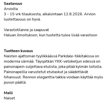
Saatavuus
Arviolta
3 - 15 vrk tilauksesta, aikaisintaan 12.8.2026.
Arvion
luotettavuus on hyvä.
Varastotilanne ja saapuvat
Haluan ilmoituksen, kun tuotetta tulee lisää varastoon
Tuotteen kuvaus
Naisten ajattoman tyylikkäässä Parkdale-tikkitakissa on
modernia särmää. Täyspitkän YKK-vetoketjun edessä on
painonapein suljettava etulista, joka pitää kylmän loitolla.
Painonapeilla varustetut etutaskut ja säädettävät
hihansuut. Rennon eleganttia takkia voidaan käyttää myös
puvun päällä.
Malli
Naiset