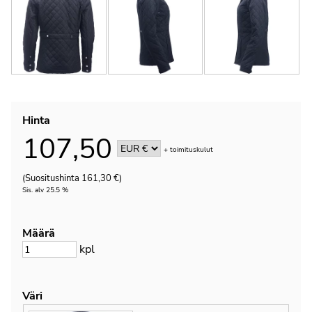
Hinta
107,50
+
toimituskulut
(Suositushinta 161,30 €)
Sis. alv 25.5 %
Määrä
kpl
Väri