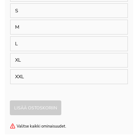
S
M
L
XL
XXL
Valitse kaikki ominaisuudet.