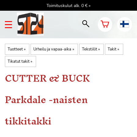
Toimituskulut alk. 0 € »
Tuotteet
‪»
Urheilu ja vapaa-aika
‪»
Tekstiilit
‪»
Takit
‪»
Tikatut takit
‪»
CUTTER & BUCK
Parkdale -naisten
tikkitakki